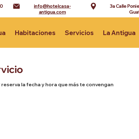
90
info@hotelcasa-
3a Calle Poni
antigua.com
Gua
ua
Habitaciones
Servicios
La Antigua
vicio
y reserva la fecha y hora que más te convengan