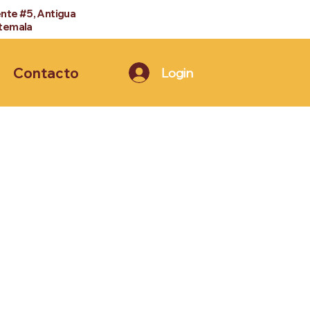
ente #5, Antigua
temala
Contacto
Login