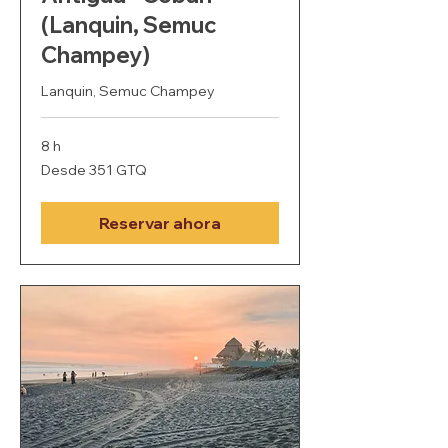
(Lanquin, Semuc
Champey)
Lanquin, Semuc Champey
8 h
Desde
Desde 351 GTQ
351
quetzales
guatemaltecos
Reservar ahora