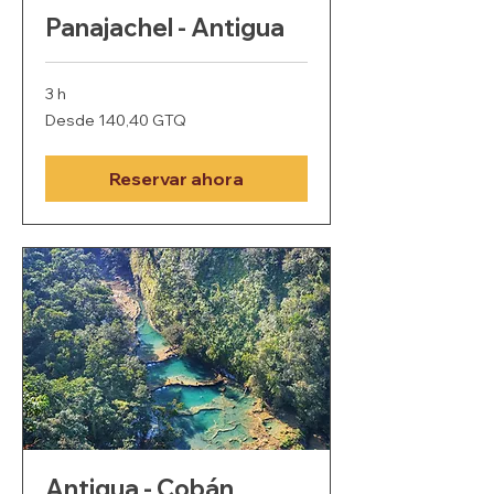
Panajachel - Antigua
3 h
Desde
Desde 140,40 GTQ
140,40
quetzales
guatemaltecos
Reservar ahora
Antigua - Cobán