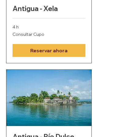
Antigua - Xela
4 h
Consultar
Consultar Cupo
Cupo
Reservar ahora
Antigua - Río Dulce