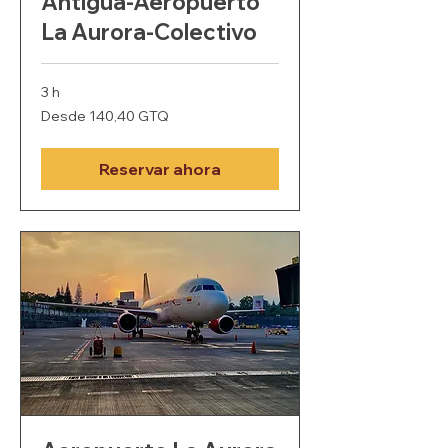
Antigua-Aeropuerto
La Aurora-Colectivo
3 h
Desde
Desde 140,40 GTQ
140,40
quetzales
guatemaltecos
Reservar ahora