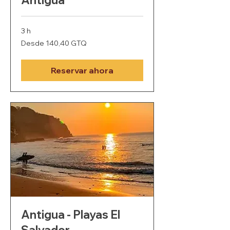
3 h
Desde
Desde 140,40 GTQ
140,40
quetzales
guatemaltecos
Reservar ahora
Antigua - Playas El