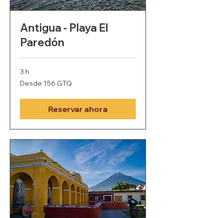
Antigua - Playa El
Paredón
3 h
Desde
Desde 156 GTQ
156
quetzales
guatemaltecos
Reservar ahora