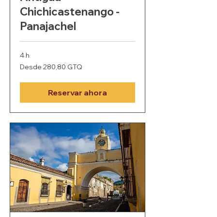
Chichicastenango -
Panajachel
4 h
Desde
Desde 280,80 GTQ
280,80
quetzales
guatemaltecos
Reservar ahora