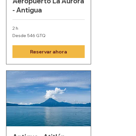
Aeropuerto La Aurora
- Antigua
2 h
Desde
Desde 546 GTQ
546
quetzales
guatemaltecos
Reservar ahora