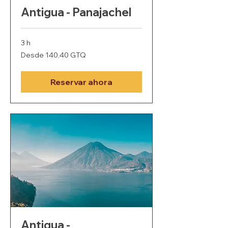
Antigua - Panajachel
3 h
Desde
Desde 140,40 GTQ
140,40
quetzales
guatemaltecos
Reservar ahora
Antigua -