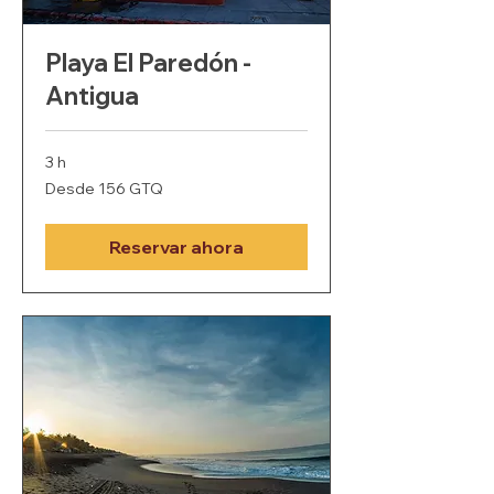
Playa El Paredón -
Antigua
3 h
Desde
Desde 156 GTQ
156
quetzales
guatemaltecos
Reservar ahora