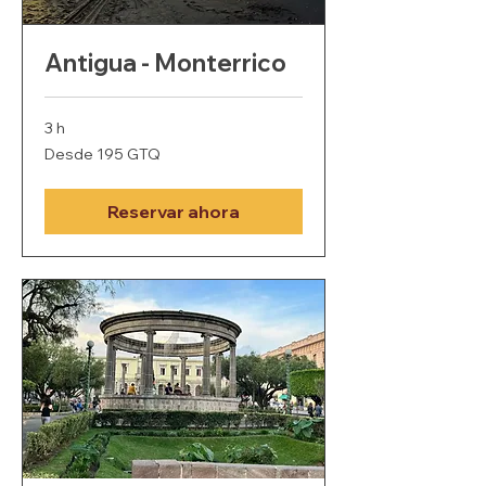
Antigua - Monterrico
3 h
Desde
Desde 195 GTQ
195
quetzales
guatemaltecos
Reservar ahora