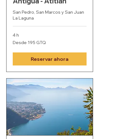
Antigua - Atitlán
San Pedro, San Marcos y San Juan
La Laguna
4 h
Desde
Desde 195 GTQ
195
quetzales
guatemaltecos
Reservar ahora