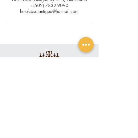
+(502) 7832-9090
hotelcasa-antigua@hotmail.com
Contacto
+(502)
7832-9090
+(502) 7832-9191
info@hotelcasa-antigua.com
Ubicación
3a Calle Poniente #5,