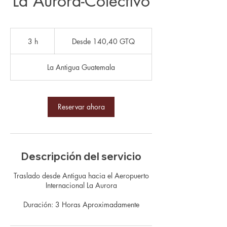
La Aurora-Colectivo
Desde
140,40
3 h
3
Desde 140,40 GTQ
quetzales
guatemaltecos
h
La Antigua Guatemala
Reservar ahora
Descripción del servicio
Traslado desde Antigua hacia el Aeropuerto
Internacional La Aurora
Duración: 3 Horas Aproximadamente