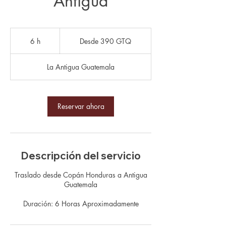
Antigua
Desde
390
6 h
6
Desde 390 GTQ
quetzales
guatemaltecos
h
La Antigua Guatemala
Reservar ahora
Descripción del servicio
Traslado desde Copán Honduras a Antigua
Guatemala
Duración: 6 Horas Aproximadamente