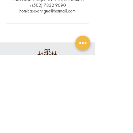
+(502) 7832-9090
hotelcasa-antigua@hotmail.com
Contacto
+(502)
7832-9090
+(502) 7832-9191
info@hotelcasa-antigua.com
Ubicación
3a Calle Poniente #5,