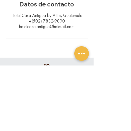
Datos de contacto
Hotel Casa Antigua by AHS, Guatemala
+(502) 7832-9090
hotelcasa-antigua@hotmail.com
Contacto
+(502)
7832-9090
+(502) 7832-9191
info@hotelcasa-antigua.com