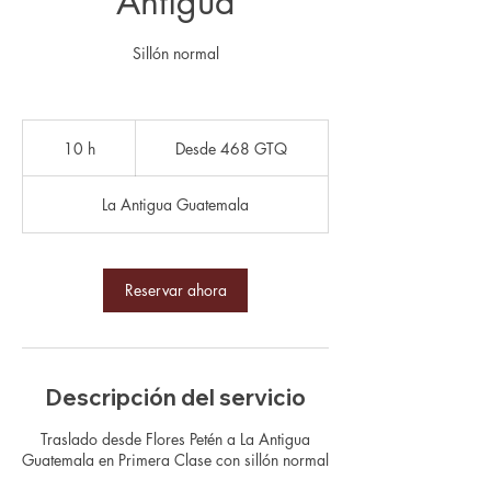
Antigua
Sillón normal
Desde
468
10 h
1
Desde 468 GTQ
quetzales
guatemaltecos
0
La Antigua Guatemala
h
Reservar ahora
Descripción del servicio
Traslado desde Flores Petén a La Antigua
Guatemala en Primera Clase con sillón normal